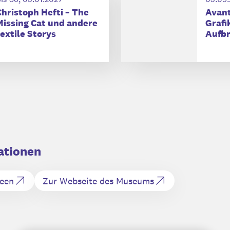
Christoph Hefti – The
Avant
Missing Cat und andere
Grafi
textile Storys
Aufb
ationen
seen
Zur Webseite des Museums