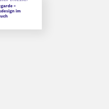
garde –
kdesign im
ruch